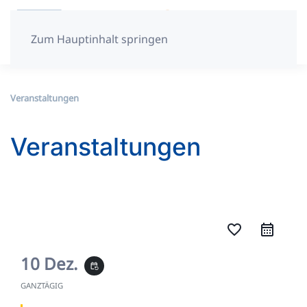
Zum Hauptinhalt springen
Veranstaltungen
Veranstaltungen
favorite_border
10 Dez.
event_repeat
GANZTÄGIG